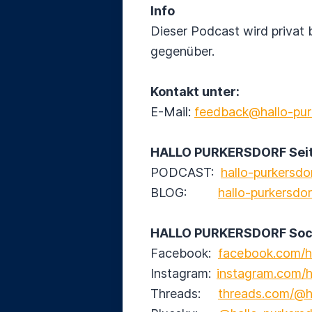
Info
Dieser Podcast wird privat 
gegenüber.
Kontakt unter:
E-Mail:
feedback@hallo-pur
HALLO PURKERSDORF Seit
PODCAST:
hallo-purkersdor
BLOG:
hallo-purkersdor
HALLO PURKERSDORF Socia
Facebook:
facebook.com/ha
Instagram:
instagram.com/h
Threads:
threads.com/@ha