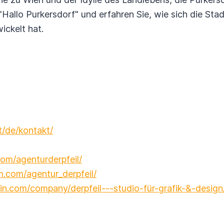
"Hallo Purkersdorf" und erfahren Sie, wie sich die Stad
ickelt hat.
t/de/kontakt/
om/agenturderpfeil/
m.com/agentur_derpfeil/
in.com/company/derpfeil---studio-für-grafik-&-design