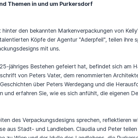
und Themen in und um Purkersdorf
lt hinter den bekannten Markenverpackungen von Kelly
 talentierten Köpfe der Agentur "Aderpfeil", teilen ihre
ackungsdesigns mit uns.
r 25-jähriges Bestehen gefeiert hat, befindet sich am 
schrift von Peters Vater, dem renommierten Architekte
en Geschichten über Peters Werdegang und die Herausf
ln und erfahren Sie, wie es sich anfühlt, die eigenen 
iten des Verpackungsdesigns sprechen, reflektieren w
e aus Stadt- und Landleben. Claudia und Peter teilen
e zu Wien und der Idylle des Landlebens, die Purkersdo