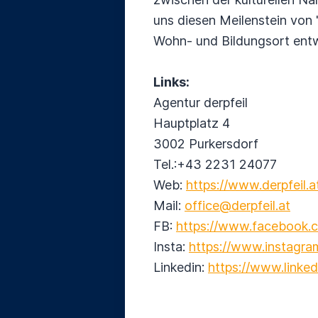
uns diesen Meilenstein von 
Wohn- und Bildungsort entw
Links:
Agentur derpfeil
Hauptplatz 4
3002 Purkersdorf
Tel.:+43 2231 24077
Web:
https://www.derpfeil.a
Mail:
office@derpfeil.at
FB:
https://www.facebook.c
Insta:
https://www.instagra
Linkedin:
https://www.linked