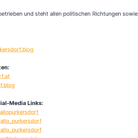
betrieben und steht allen politischen Richtungen sowie
kersdorf.blog
en:
f.at
f.blog
l-Media Links:
llopurkersdorf
allo_purkersdorf
llo_purkersdorf