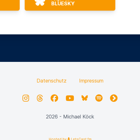
BLUESKY
Datenschutz
Impressum
Instagram
Threads
Facebook
YouTube
Bluesky
Spotify
fyyd
2026 - Michael Köck
Hosted by
LetsCast.fm