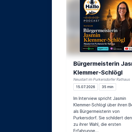
Bürgermeisterin Jas
Klemmer-Schlögl
Neustart im Purkersdorfer Rathaus
15.07.2026
35 min
Im Interview spricht Jasmin
Klemmer-Schlögl über ihren B
als Bürgermeisterin von
Purkersdorf. Sie schildert de
zu ihrer Wahl, die ersten
Erfahrunge...