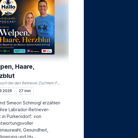
pen, Haare,
zblut
Zu Besuch bei den Retriever Züchtern Familie Schmoigl
6.2026
27 min
nd Simeon Schmoigl erzählen
ihre Labrador-Retriever-
 in Purkersdorf: von
twortungsvoller
enauswahl, Gesundheit,
lisierung und Hu...