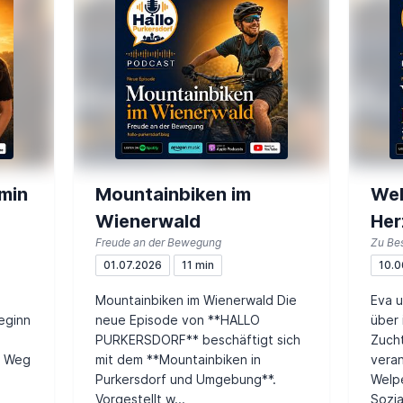
min
Mountainbiken im
Wel
Wienerwald
Her
Freude an der Bewegung
01.07.2026
11 min
10.0
Mountainbiken im Wienerwald Die
Eva u
eginn
neue Episode von **HALLO
über 
PURKERSDORF** beschäftigt sich
Zucht
n Weg
mit dem **Mountainbiken in
veran
Purkersdorf und Umgebung**.
Welp
Vorgestellt w...
Sozia