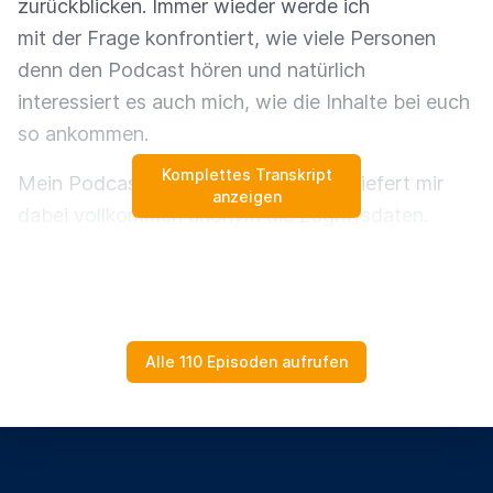
zurückblicken. Immer wieder werde ich
mit der Frage konfrontiert, wie viele Personen
denn den Podcast hören und natürlich
interessiert es auch mich, wie die Inhalte bei euch
so ankommen.
Komplettes Transkript
Mein Podcast-Hoster Let's Cast FM liefert mir
anzeigen
dabei vollkommen anonym die Zugriffsdaten.
Also rein nur die Zugriffe. Es gibt keine Cookies
oder dergleichen. Die Zahlen.
Dann lasst uns kurz in die Zahlenwelt von
Alle 110 Episoden aufrufen
Podcasts eintauchen und ich hoffe,
ihr findet diese genauso interessant wie ich.
Bei der Konzeption des Podcasts war klar, dass
dieser für eine Interessensgruppe