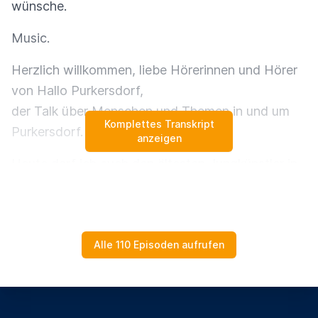
wünsche.
Music.
Herzlich willkommen, liebe Hörerinnen und Hörer
von Hallo Purkersdorf,
der Talk über Menschen und Themen in und um
Komplettes Transkript
Purkersdorf.
anzeigen
Heute darf ich euch den ältesten Jungkünstler in
Purkersdorf präsentieren Und
zwar bin ich bei Kawus Niko.
Niko Kawus, servus. Kawus Niko ist schon richtig,
Alle 110 Episoden aufrufen
ja.
Genau, Kawus Niko ist richtig. Das ist gleich die
erste Frage.