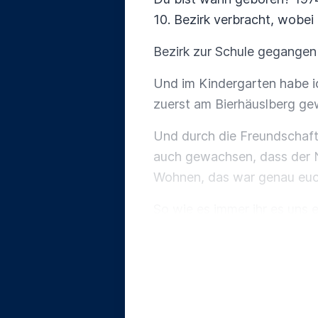
10. Bezirk verbracht, wobei 
Bezirk zur Schule gegangen
Und im Kindergarten habe i
zuerst am Bierhäuslberg g
Und durch die Freundschaft 
auch gewachsen, dass der N
Wohnen, das war genau euc
So wie es immer ihr es uns 
der verkauft, und das ist e
Und das war immer der Tra
Und so sind wir nach Mauer
von vielen, ein eigenes Haus