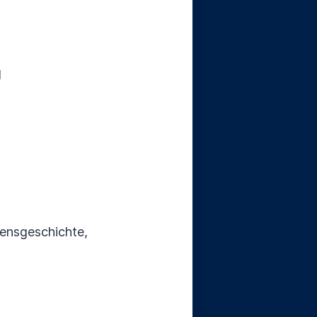
l
bensgeschichte,