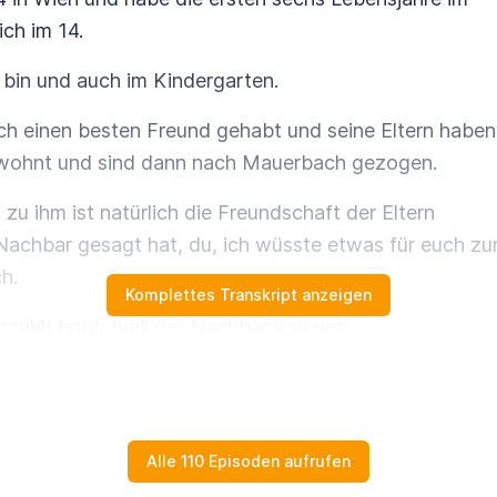
ich im 14.
 bin und auch im Kindergarten.
ch einen besten Freund gehabt und seine Eltern haben
ewohnt und sind dann nach Mauerbach gezogen.
zu ihm ist natürlich die Freundschaft der Eltern
achbar gesagt hat, du, ich wüsste etwas für euch z
h.
Komplettes Transkript anzeigen
erzählt habt, weil der Nachbar von uns,
in relativ großes Grundstück und hat ein ganz, ganzes 
um von meiner Mutter.
bach gezogen, ganz einfach. Nein, das ist der Traum
Alle 110 Episoden aufrufen
. Ja.