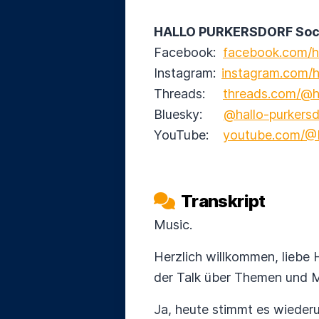
HALLO PURKERSDORF Socia
Facebook:
facebook.com/ha
Instagram:
instagram.com/h
Threads:
threads.com/@ha
Bluesky:
@hallo-purkersd
YouTube:
youtube.com/@H
Transkript
Music.
Herzlich willkommen, liebe 
der Talk über Themen und M
Ja, heute stimmt es wieder