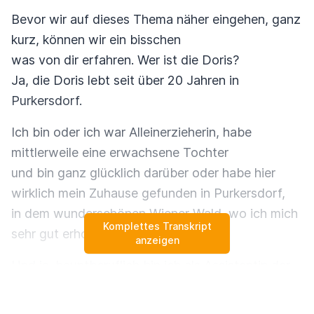
Bevor wir auf dieses Thema näher eingehen, ganz
kurz, können wir ein bisschen
was von dir erfahren. Wer ist die Doris?
Ja, die Doris lebt seit über 20 Jahren in
Purkersdorf.
Ich bin oder ich war Alleinerzieherin, habe
mittlerweile eine erwachsene Tochter
und bin ganz glücklich darüber oder habe hier
wirklich mein Zuhause gefunden in Purkersdorf,
in dem wunderschönen Wiener Wald, wo ich mich
Komplettes Transkript
sehr gut erholen kann.
anzeigen
Und ja, hauptberuflich bin ich als Assistentin der
Geschäftsleitung tätig,
seit jetzt schon 18 Jahren und deswegen auch