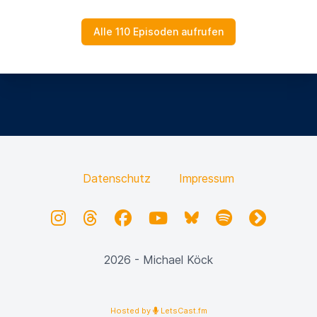
mein Wunsch,
mich zu entspannen und das konnte ich im
Alle 110 Episoden aufrufen
Wienerwald, in Purkersdorf sozusagen.
In welchem Bereich ist es, wo du als Assistentin
der Geschäftsleitung bist und
womit beschäftigt sich die Firma?
Ich arbeite in der Kammer der Steuerberaterinnen
und Wirtschaftsprüferinnen.
Datenschutz
Impressum
Ja, also kann man sagen, weit weg von der Natur.
Instagram
Threads
Facebook
YouTube
Bluesky
Spotify
fyyd
Weit weg von der Natur,
genau. Das ist allerdings sehr richtig.
2026 - Michael Köck
Die seht ihr oder siehst du wahrscheinlich
maximal aus dem Bürofenster, die Natur.
Hosted by
LetsCast.fm