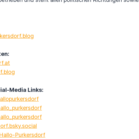
kersdorf.blog
en:
f.at
f.blog
l-Media Links:
llopurkersdorf
allo_purkersdorf
llo_purkersdorf
orf.bsky.social
allo-Purkersdorf