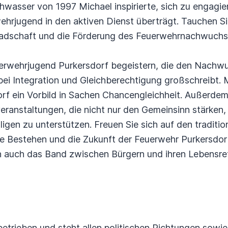
wasser von 1997 Michael inspirierte, sich zu engagie
hrjugend in den aktiven Dienst überträgt. Tauchen Sie
dschaft und die Förderung des Feuerwehrnachwuchses
uerwehrjugend Purkersdorf begeistern, die den Nachwu
abei Integration und Gleichberechtigung großschreibt. 
rf ein Vorbild in Sachen Chancengleichheit. Außerdem
eranstaltungen, die nicht nur den Gemeinsinn stärken
illigen zu unterstützen. Freuen Sie sich auf den traditi
ge Bestehen und die Zukunft der Feuerwehr Purkersdorf
rn auch das Band zwischen Bürgern und ihren Lebensret
betrieben und steht allen politischen Richtungen sowie