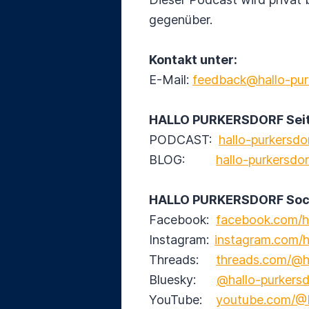
gegenüber.
Kontakt unter:
E-Mail:
feedback@hallo-pur
HALLO PURKERSDORF Seit
PODCAST:
hallo-purkersdor
BLOG:
hallo-purkersdor
HALLO PURKERSDORF Socia
Facebook:
facebook.com/ha
Instagram:
instagram.com/h
Threads:
threads.com/@ha
Bluesky:
@hallo-purkersd
YouTube:
youtube.com/@H